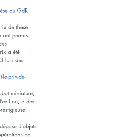
hèse du GdR 
ix de thèse 
x ont permis 
ces 
rix a été 
3 lors des 
t-le-prix-de-
obot miniature, 
’œil nu, à des 
restigieuse 
 dépose d’objets 
opérations de 