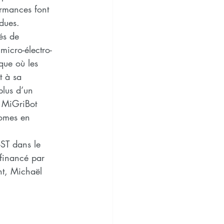
ormances font 
ndues.
és de 
micro-électro- 
que où les 
t à sa 
plus d’un 
e MiGriBot 
nomes en 
ST dans le 
financé par 
t, Michaël 