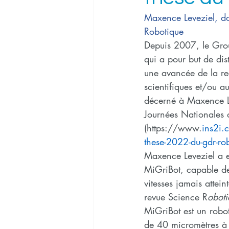
Maxence Leveziel, d
Robotique
Depuis 2007, le Gro
qui a pour but de dis
une avancée de la re
scientifiques et/ou a
décerné à Maxence Le
Journées Nationales 
(https://www.
ins2i.
these-2022-du-gdr-ro
Maxence Leveziel a ef
MiGriBot, capable de 
vitesses jamais attein
revue Science R
oboti
MiGriBot est un robot
de 40 micromètres à p