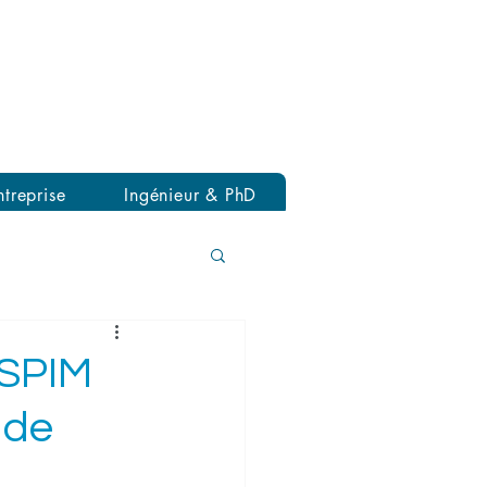
prises
treprise
Ingénieur & PhD
 SPIM
 de