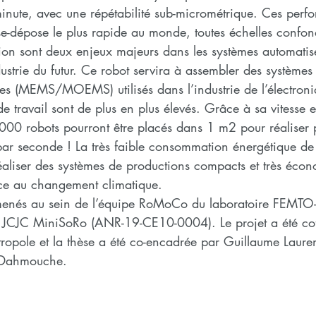
inute, avec une répétabilité sub-micrométrique. Ces perf
ise-dépose le plus rapide au monde, toutes échelles confo
ision sont deux enjeux majeurs dans les systèmes automatis
ustrie du futur. Ce robot servira à assembler des systèmes 
es (MEMS/MOEMS) utilisés dans l’industrie de l’électroni
 travail sont de plus en plus élevés. Grâce à sa vitesse e
000 robots pourront être placés dans 1 m2 pour réaliser 
 par seconde ! La très faible consommation énergétique d
réaliser des systèmes de productions compacts et très éco
ace au changement climatique.
menés au sein de l’équipe RoMoCo du laboratoire FEMTO-
 JCJC MiniSoRo (ANR-19-CE10-0004). Le projet a été co
pole et la thèse a été co-encadrée par Guillaume Lauren
 Dahmouche.