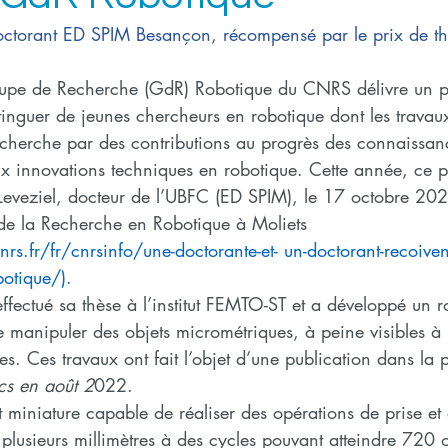
octorant ED SPIM Besançon, récompensé par le prix de t
upe de Recherche (GdR) Robotique du CNRS délivre un pr
tinguer de jeunes chercheurs en robotique dont les travau
cherche par des contributions au progrès des connaissan
ux innovations techniques en robotique. Cette année, ce p
veziel, docteur de l’UBFC (ED SPIM), le 17 octobre 202
de la Recherche en Robotique à Moliets 
cnrs.fr/fr/cnrsinfo/une-doctorante-et- un-doctoran
t-recoiven
botique/).
fectué sa thèse à l’institut FEMTO-ST et a développé un r
manipuler des objets micrométriques, à peine visibles à l
tes. Ces travaux ont fait l’objet d’une publication dans la p
cs en août 2
022.
 miniature capable de réaliser des opérations de prise et
lusieurs millimètres à des cycles pouvant atteindre 720 