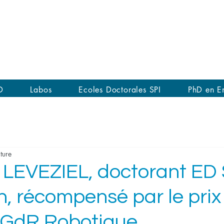
Promouvoir le Doctorat SPI
auprès des Jeunes et des Entre
en France et à l'International
D
Labos
Ecoles Doctorales SPI
PhD en En
ture
LEVEZIEL, doctorant ED
, récompensé par le prix
 GdR Robotique