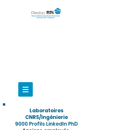
Promouvoir le Doctorat SPI
auprès des Jeunes et des
Entreprises
en France et à
l'International
Laboratoires
CNRS/Ingénierie
9000 Profils LinkedIn PhD