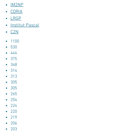
IM2NP
CORIA
LRGP
Institut Pascal
C2N
1100
530
444
375
348
314
313
305
305
265
254
224
220
219
206
203