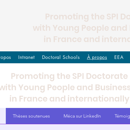
Promoting the SPI D
with Young People and
in France and intern
ropos
Intranet
Doctoral Schools
À propos
EEA
Promoting the SPI Doctorate
with Young People and Busines
in France and internationally
Thèses soutenues
Méca sur LinkedIn
Témoig