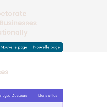
octorate
 Businesses
ationally
Nouvelle page
Nouvelle page
ses
nages Docteurs
Liens utiles